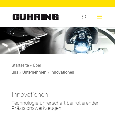
Startseite
»
Über
uns
»
Unternehmen
»
Innovationen
Innovationen
Technologieführerschaft bei rotierenden
Präzisionswerkzeugen