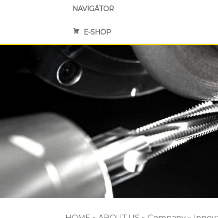
NAVIGÁTOR
E-SHOP
HOME
»
ABOUT US
»
Company
»
Innov