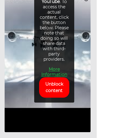
YouTube
. To
access the
actual
content, click
the button
below. Please
note that
doing so will
share data
with third-
party
providers.
More
Information
Unblock
content