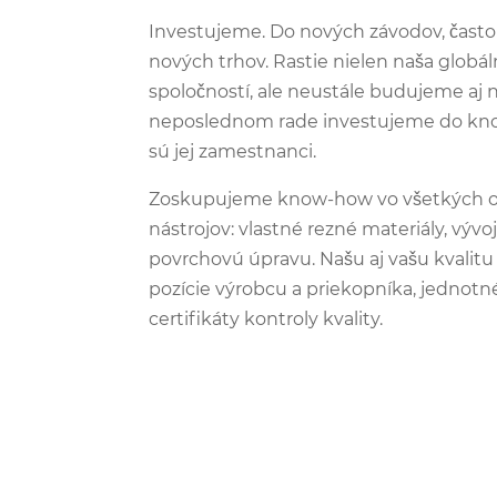
Investujeme. Do nových závodov, často 
nových trhov. Rastie nielen naša globá
spoločností, ale neustále budujeme aj 
neposlednom rade investujeme do know-
sú jej zamestnanci.
Zoskupujeme know-how vo všetkých odv
nástrojov: vlastné rezné materiály, vývo
povrchovú úpravu. Našu aj vašu kvalit
pozície výrobcu a priekopníka, jednotné
certifikáty kontroly kvality.