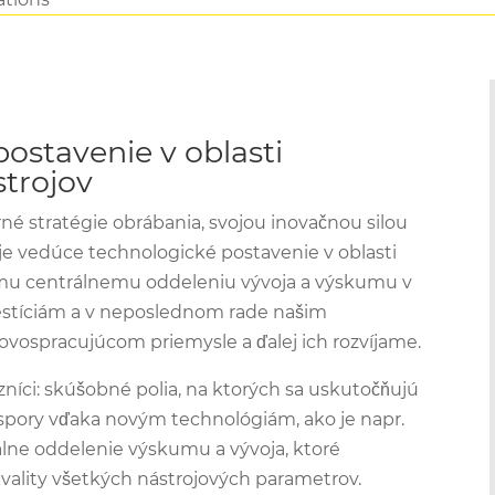
ostavenie v oblasti
trojov
rné stratégie obrábania, svojou inovačnou silou
uje vedúce technologické postavenie v oblasti
mu centrálnemu oddeleniu vývoja a výskumu v
estíciám a v neposlednom rade našim
vospracujúcom priemysle a ďalej ich rozvíjame.
azníci: skúšobné polia, na ktorých sa uskutočňujú
úspory vďaka novým technológiám, ako je napr.
lne oddelenie výskumu a vývoja, ktoré
vality všetkých nástrojových parametrov.