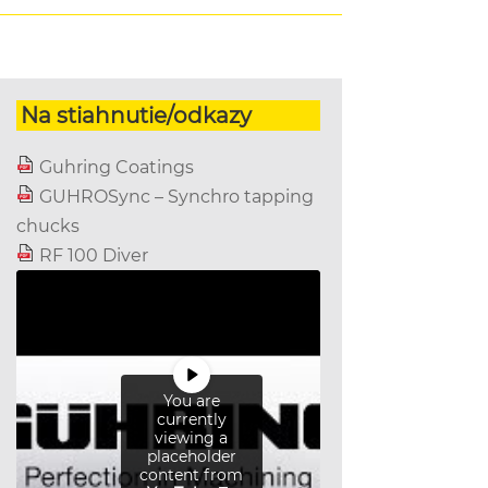
Na stiahnutie/odkazy
Guhring Coatings
GUHROSync – Synchro tapping
chucks
RF 100 Diver
You are
currently
viewing a
placeholder
content from