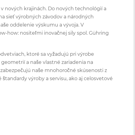
v nových krajinách. Do nových technológií a
lna sieť výrobných závodov a národných
naše oddelenie výskumu a vývoja. V
how: nositeľmi inovačnej sily spol. Gühring
etviach, ktoré sa vyžadujú pri výrobe
j geometrií a naše vlastné zariadenia na
u zabezpečujú naše mnohoročné skúsenosti z
 štandardy výroby a servisu, ako aj celosvetové