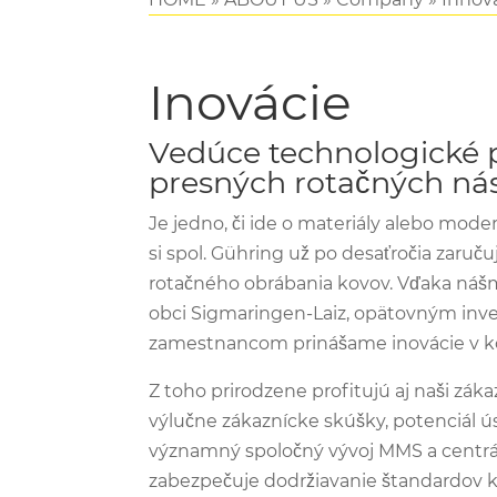
Inovácie
Vedúce technologické p
presných rotačných nás
Je jedno, či ide o materiály alebo mode
si spol. Gühring už po desaťročia zaruč
rotačného obrábania kovov. Vďaka náš
obci Sigmaringen-Laiz, opätovným inv
zamestnancom prinášame inovácie v ko
Z toho prirodzene profitujú aj naši zák
výlučne zákaznícke skúšky, potenciál 
významný spoločný vývoj MMS a centrá
zabezpečuje dodržiavanie štandardov k