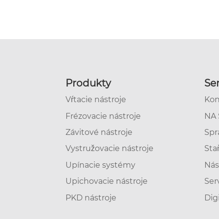
Produkty
Ser
Vŕtacie nástroje
Kon
Frézovacie nástroje
NA 
Závitové nástroje
Spr
Vystružovacie nástroje
Sta
Upínacie systémy
Nás
Upichovacie nástroje
Ser
PKD nástroje
Dig