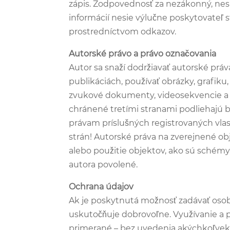
zápis. Zodpovednosť za nezákonný, nes
informácií nesie výlučne poskytovateľ s
prostredníctvom odkazov.
Autorské právo a právo označovania
Autor sa snaží dodržiavať autorské prá
publikáciách, používať obrázky, grafiku
zvukové dokumenty, videosekvencie a 
chránené tretími stranami podliehaj
právam príslušných registrovaných vla
strán! Autorské práva na zverejnené o
alebo použitie objektov, ako sú schémy,
autora povolené.
Ochrana údajov
Ak je poskytnutá možnosť zadávať osob
uskutočňuje dobrovoľne. Využívanie a p
primerané – bez uvedenia akýchkoľve