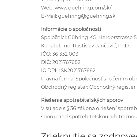
Web: www.guehring.com/sk/
E-Mail: guehring@guehring.sk
Informácie o spoločnosti
Spoločníci: Gühring KG, Herderstrasse 
Konateľ: Ing. Rastislav Jančovič, PhD.
IČO: 36 332 003
DIČ: 2021767682
IČ DPH: SK2021767682
Právna forma: Spoločnosť s ručením obm
Obchodný register: Obchodný register O
Riešenie spotrebiteľských sporov
V súlade s § 36 zákona o riešení spotre
sporu pred spotrebiteľskou arbitrážno
Zrieknutie sa zodpove