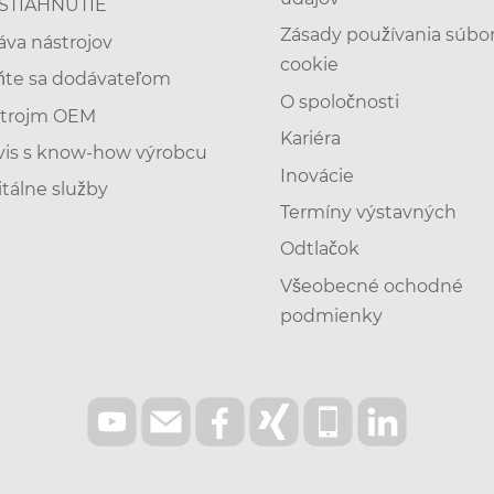
STIAHNUTIE
Zásady používania súbo
áva nástrojov
cookie
ňte sa dodávateľom
O spoločnosti
trojm OEM
Kariéra
vis s know-how výrobcu
Inovácie
itálne služby
Termíny výstavných
Odtlačok
Všeobecné ochodné
podmienky