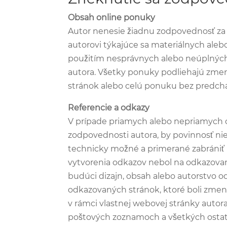
Obsah online ponuky
Autor nenesie žiadnu zodpovednosť za a
autorovi týkajúce sa materiálnych ale
použitím nesprávnych alebo neúplných 
autora. Všetky ponuky podliehajú zmená
stránok alebo celú ponuku bez predchá
Referencie a odkazy
V prípade priamych alebo nepriamych o
zodpovednosti autora, by povinnosť nie
technicky možné a primerané zabrániť 
vytvorenia odkazov nebol na odkazova
budúci dizajn, obsah alebo autorstvo 
odkazovaných stránok, ktoré boli zmene
v rámci vlastnej webovej stránky autor
poštových zoznamoch a všetkých ostat