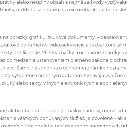
právny alebo neúplný obsah a najmä za škody vyplývajúc
tránky, na ktorú sa odkazuje, a nie osoba, ktorá na prísl
va na obrázky, grafiku, zvukové dokumenty, videosekvenc
, zvukové dokumenty, videosekvencie a texty, ktoré sám v
texty bez licencie. Všetky značky a ochranné známky u
ú bez obmedzenia ustanoveniam platného zákona o ochr
stníkov. Samotná zmienka o ochrannej známke neznamená
bjekty vytvorené samotným autorom zostávajú výlučne a
 zvuky alebo texty, v iných elektronických alebo tlačený
né alebo obchodné údaje (e-mailové adresy, meno, adres
latenie všetkých ponúkaných služieb je povolené – ak a
k osobných údajov alebo pod uvedením anonymných údaj