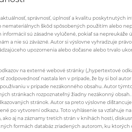
ktuálnosť, správnosť, úplnosť a kvalitu poskytnutých i
bo nemateriálnych škôd spôsobených použitím alebo nep
informácií sú zásadne vylúčené, pokiaľ sa nepreukáže 
m a nie sú záväzné. Autor si výslovne vyhradzuje právo 
dzajúceho upozornenia alebo dočasne alebo trvalo ukonči
dkazov na externé webové stránky („hypertextové odkazy
sť zodpovednosť nastala len v prípade, že by si bol aut
používaniu v prípade nezákonného obsahu. Autor týmto v
ných stránkach rozpoznateľný žiadny nezákonný obsah. 
odkazovaných stránok. Autor sa preto výslovne dištancu
né po vytvorení odkazu. Toto vyhlásenie sa vzťahuje na
a, ako aj na záznamy tretích strán v knihách hostí, disk
ných formách databáz zriadených autorom, ku ktorých 