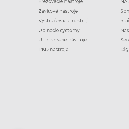
Frézovacie nástroje
NA 
Závitové nástroje
Spr
Vystružovacie nástroje
Sta
Upínacie systémy
Nás
Upichovacie nástroje
Ser
PKD nástroje
Dig