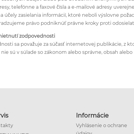
resy, telefónne a faxové čísla a e-mailové adresy uvere
a účely zasielania informácií, ktoré neboli výslovne poža
hradzujeme právo podniknúť právne kroky proti odosiela
mietnutí zodpovednosti
sti sa považuje za súčasť internetovej publikácie, z ktor
nie sú v súlade so zákonom alebo správne, obsah alebo 
vis
Informácie
takty
Vyhlásenie o ochrane
údajov