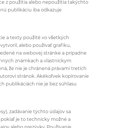
e z použitia alebo nepoužitia takýchto
ušnú publikáciu iba odkazuje
ie a texty použité vo všetkých
ytvoril, alebo používať grafiku,
vedené na webovej stránke a prípadne
anných známkach a vlastníckym
, že nie je chránená právami tretích
utorovi stránok. Akékoľvek kopírovanie
ch publikáciách nie je bez súhlasu
y), zadávanie týchto údajov sa
 pokiaľ je to technicky možné a
ov alebo prezývky. Používanie