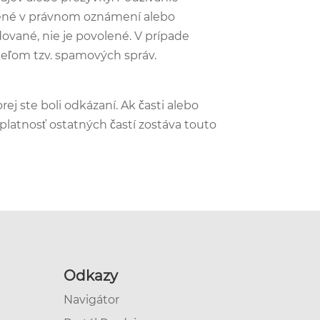
jnené v právnom oznámení alebo
dované, nie je povolené. V prípade
teľom tzv. spamových správ.
ej ste boli odkázaní. Ak časti alebo
platnosť ostatných častí zostáva touto
Odkazy
Navigátor