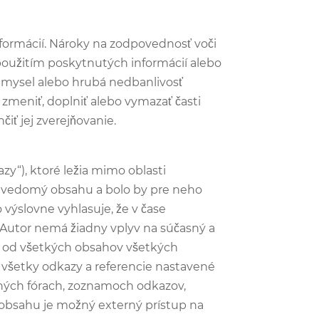
nformácií. Nároky na zodpovednosť voči
oužitím poskytnutých informácií alebo
úmysel alebo hrubá nedbanlivosť
zmeniť, doplniť alebo vymazať časti
ť jej zverejňovanie.
“), ktoré ležia mimo oblasti
or vedomý obsahu a bolo by pre neho
ýslovne vyhlasuje, že v čase
Autor nemá žiadny vplyv na súčasný a
je od všetkých obsahov všetkých
 všetky odkazy a referencie nastavené
usných fórach, zoznamoch odkazov,
obsahu je možný externý prístup na