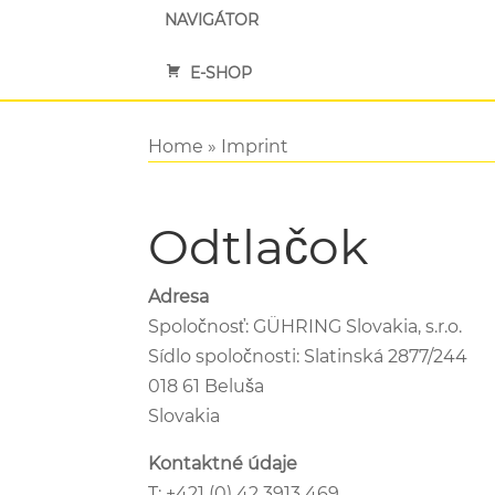
NAVIGÁTOR
E-SHOP
Home
»
Imprint
Odtlačok
Adresa
Spoločnosť: GÜHRING Slovakia, s.r.o.
Sídlo spoločnosti: Slatinská 2877/244
018 61 Beluša
Slovakia
Kontaktné údaje
T: +421 (0) 42 3913 469