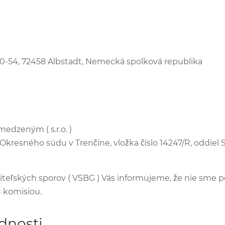
50-54, 72458 Albstadt, Nemecká spolková republika
edzeným ( s.r.o. )
kresného súdu v Trenčíne, vložka číslo 14247/R, oddiel 
biteľských sporov ( VSBG ) Vás informujeme, že nie sme po
u komisiou.
dnosti