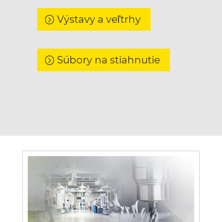
Výstavy a veľtrhy
Súbory na stiahnutie