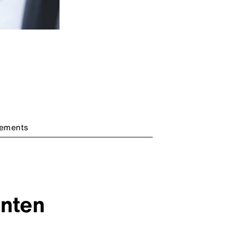
tements
enten