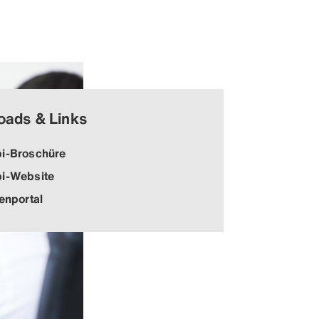
oads & Links
i-Broschüre
i-Website
lenportal