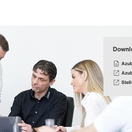
Downl
Azub
Azub
Stel