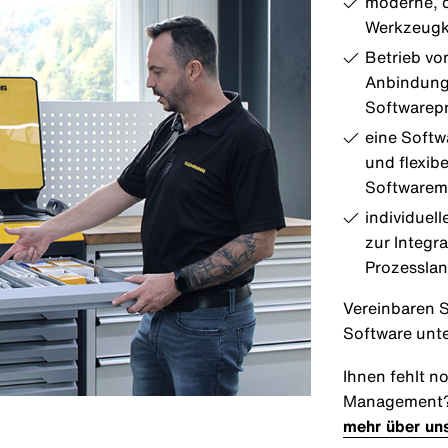
moderne, d
Werkzeugkr
Betrieb v
Anbindung 
Softwarepr
eine Softw
und flexib
Softwarem
individuel
zur Integra
Prozessla
Vereinbaren S
Software unt
Ihnen fehlt n
Management
mehr über u