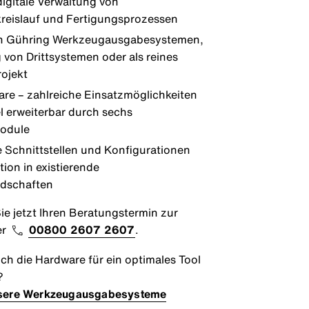
igitale Verwaltung von
eislauf und Fertigungsprozessen
on Gühring Werkzeugausgabesystemen,
von Drittsystemen oder als reines
ojekt
are – zahlreiche Einsatzmöglichkeiten
el erweiterbar durch sechs
odule
le Schnittstellen und Konfigurationen
tion in existierende
ndschaften
ie jetzt Ihren Beratungstermin zur
er
00800 2607 2607
.
och die Hardware für ein optimales Tool
?
nsere Werkzeugausgabesysteme