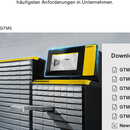
häufigsten Anforderungen in Unternehmen.
GTMS
Downl
GTM
GTMS
GTMS
GTM
GTM
GTM
New