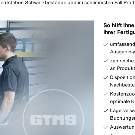
, entstehen Schwarzbestände und im schlimmsten Fall Produkt
So hilft Ihn
Ihrer Fertig
umfassend
Ausgabesy
zahlreich
an Produk
Dispositio
Nachbeste
Kostenzuor
optimale K
Lagerverwa
Buchungsm
Auswertung