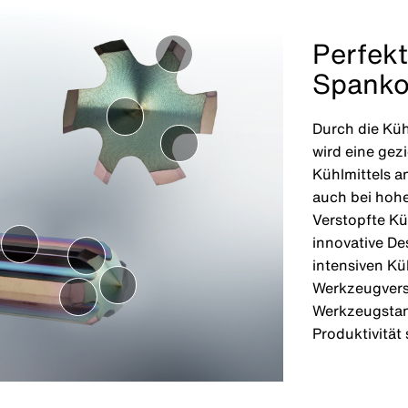
Perfek
Spanko
Durch die Kü
wird eine gez
Kühlmittels a
auch bei hoh
Verstopfte Kü
innovative De
intensiven K
Werkzeugversc
Werkzeugstan
Produktivität