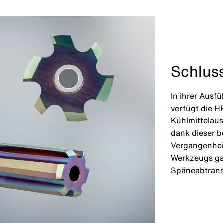
Schlus
In ihrer Ausf
verfügt die H
Kühlmittelaus
dank dieser 
Vergangenheit
Werkzeugs gar
Späneabtrans