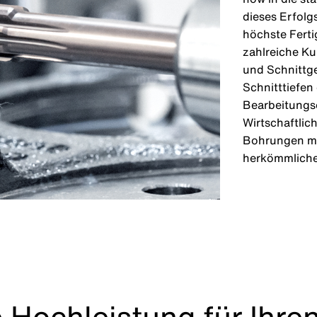
dieses Erfolg
höchste Ferti
zahlreiche K
und Schnittg
Schnitttiefen
Bearbeitungs
Wirtschaftlic
Bohrungen ma
herkömmliche
 Hochleistung für Ihren