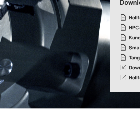
Downl
Holl
HPC-
Kund
Smar
Tang
Dow
Holl