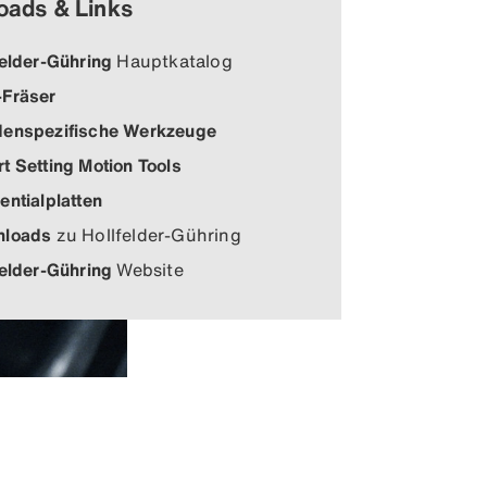
oads & Links
felder-Gühring
Hauptkatalog
Fräser
enspezifische Werkzeuge
t Setting Motion Tools
entialplatten
nloads
zu Hollfelder-Gühring
felder-Gühring
Website