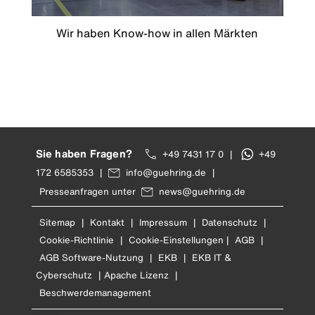
Wir haben Know-how in allen Märkten
Sie haben Fragen?
+49 7431 17 0
|
+49
172 6585353
|
info@guehring.de
|
Presseanfragen unter
news@guehring.de
Sitemap
|
Kontakt
|
Impressum
|
Datenschutz
|
Cookie-Richtlinie
|
Cookie-Einstellungen
|
AGB
|
AGB Software-Nutzung
|
EKB
|
EKB IT &
Cyberschutz
|
Apache Lizenz
|
Beschwerdemanagement