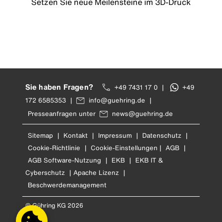
Setzen Sie neue Meilensteine im 3D-Druck
Sie haben Fragen?
+49 7431 17 0
|
+49
172 6585353
|
info@guehring.de
|
Presseanfragen unter
news@guehring.de
Sitemap
|
Kontakt
|
Impressum
|
Datenschutz
|
Cookie-Richtlinie
|
Cookie-Einstellungen
|
AGB
|
AGB Software-Nutzung
|
EKB
|
EKB IT &
Cyberschutz
|
Apache Lizenz
|
Beschwerdemanagement
© Gühring KG 2026