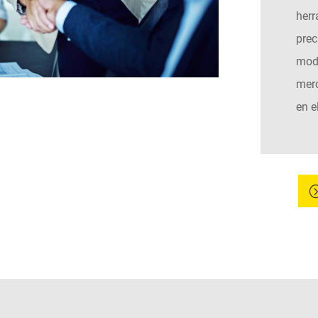
herr
prec
modu
mer
en e