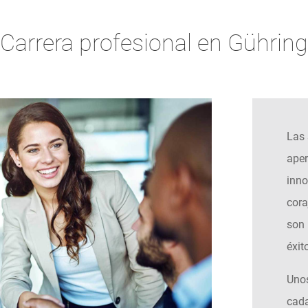
Carrera profesional en Gühring
Las 
aper
inno
cora
son 
éxit
Unos
cada