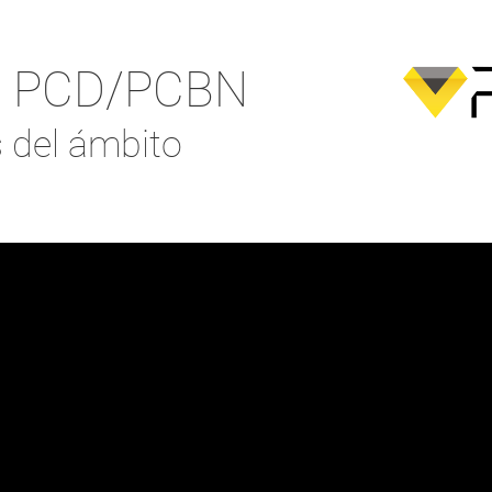
de PCD/PCBN
 del ámbito