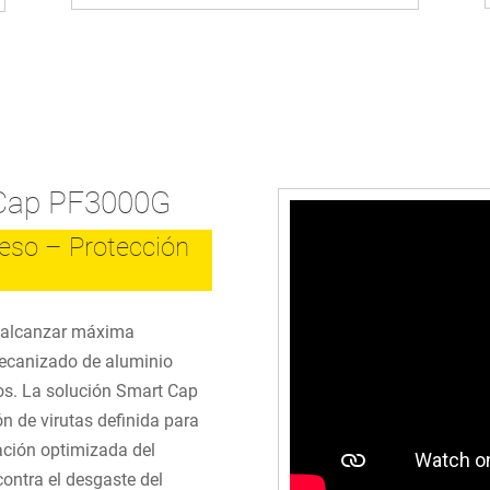
 Cap PF3000G
eso – Protección
e alcanzar máxima
 mecanizado de aluminio
cos. La solución Smart Cap
n de virutas definida para
ación optimizada del
contra el desgaste del