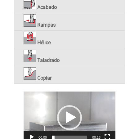
Acabado
Rampas
Hélice
Taladrado
Copiar
Reproductor
de
vídeo
00:00
00:13