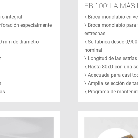
EB 100: LA MÁ
ro integral
\ Broca monolabio en ver
rforación especialmente
\ Broca monolabio para 
estrechas
00 mm de diámetro
\ Se fabrica desde 0,9
nominal
m
\ Longitud de las estrí
\ Hasta 80xD con una so
\ Adecuada para casi tod
s
\ Amplia selección de t
das
\ Programa de mantenim