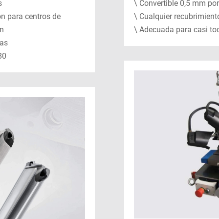
s
\ Convertible 0,5 mm por
ón para centros de
\ Cualquier recubrimient
ón
\ Adecuada para casi tod
das
80