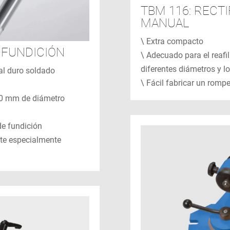
TBM 116: RECT
MANUAL
\ Extra compacto
N FUNDICIÓN
\ Adecuado para el reaf
diferentes diámetros y l
al duro soldado
\ Fácil fabricar un romp
00 mm de diámetro
de fundición
rte especialmente