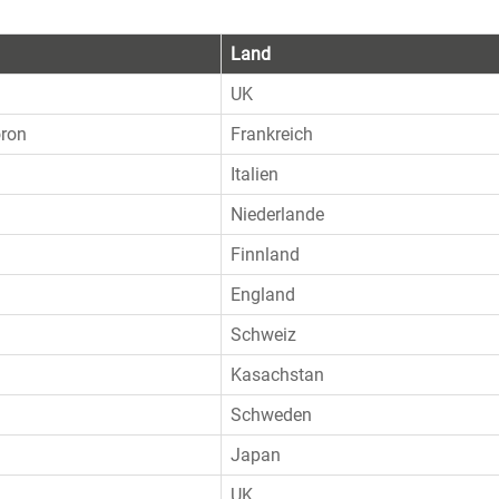
Land
UK
oron
Frankreich
Italien
Niederlande
Finnland
England
Schweiz
Kasachstan
Schweden
Japan
UK