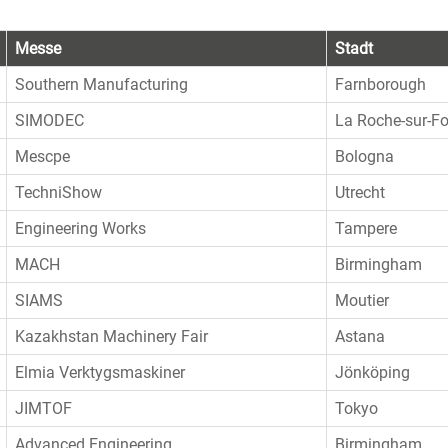
Messe
Stadt
Southern Manufacturing
Farnborough
SIMODEC
La Roche-sur-F
Mescpe
Bologna
TechniShow
Utrecht
Engineering Works
Tampere
MACH
Birmingham
SIAMS
Moutier
Kazakhstan Machinery Fair
Astana
Elmia Verktygsmaskiner
Jönköping
JIMTOF
Tokyo
Advanced Engineering
Birmingham