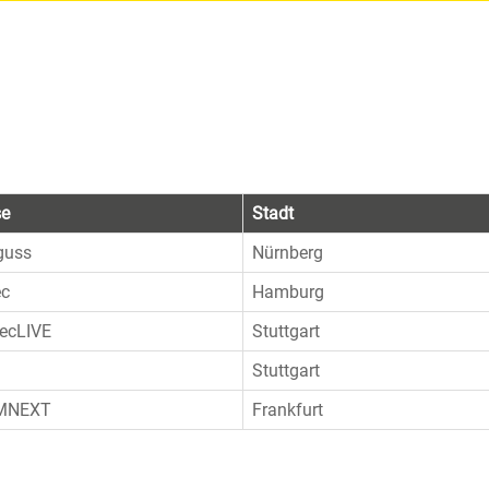
se
Stadt
guss
Nürnberg
ec
Hamburg
ecLIVE
Stuttgart
Stuttgart
MNEXT
Frankfurt