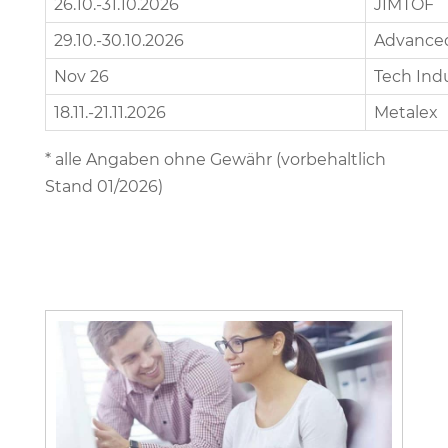
26.10.-31.10.2026
JIMTOF
29.10.-30.10.2026
Advanced
Nov 26
Tech Ind
18.11.-21.11.2026
Metalex
* alle Angaben ohne Gewähr (vorbehaltlich
Stand 01/2026)