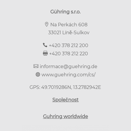
Gühring s.r.o.
Na Perkách 608
33021 Líně-Sulkov
+420 378 212 200
+420 378 212 220
informace@guehring.de
www.guehring.com/cs/
GPS: 49.7019286N, 13.2782942E
Společnost
Guhring worldwide