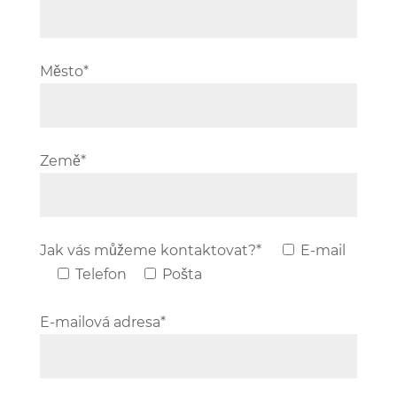
Město*
Bitte lasse dieses Feld leer.
Země*
Jak vás můžeme kontaktovat?*
E-mail
Telefon
Pošta
E-mailová adresa*
Bitte lasse dieses Feld leer.