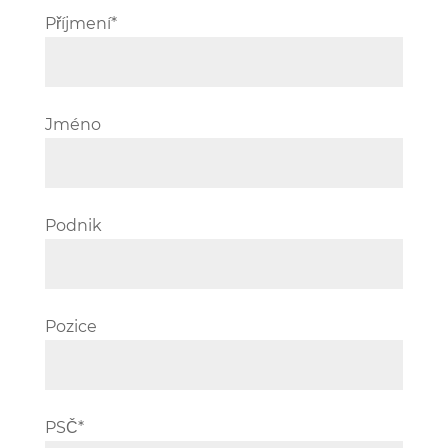
Příjmení*
Jméno
Podnik
Pozice
PSČ*