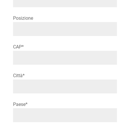
Posizione
CAP*
Città*
Please leave this field empty.
Paese*