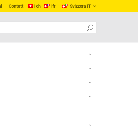
l
Contatti
| ch
| fr
Svizzera IT