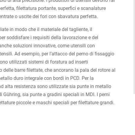
o di alta precisione. I produttori di utensili devono far
perfetta, filettatura portante, superfici e scanalature
ntrate o uscite dei fori con sbavatura perfetta.
iate in modo che il materiale del tagliente, il
per soddisfare i requisiti della lavorazione e del
 anche soluzioni innovative, come utensili con
ensili. Ad esempio, per l’attacco del perno di fissaggio
ono utilizzati sistemi di foratura ad inserti
o delle barre filettate, che ancorano la pala del rotore al
allo duro integrale con bordi in PCD. Per la
ad alta resistenza sono utilizzate sia punte in metallo
Gühring, sia punte a gradini speciali in MDI. I perni
ttature piccole e maschi speciali per filettature grandi.