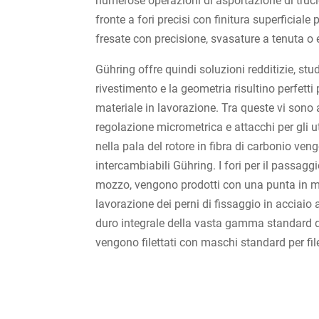
numerose operazioni di asportazione di truciol
fronte a fori precisi con finitura superficiale 
fresate con precisione, svasature a tenuta o e
Gühring offre quindi soluzioni redditizie, stud
rivestimento e la geometria risultino perfetti 
materiale in lavorazione. Tra queste vi sono
regolazione micrometrica e attacchi per gli ut
nella pala del rotore in fibra di carbonio veng
intercambiabili Gühring. I fori per il passaggi
mozzo, vengono prodotti con una punta in met
lavorazione dei perni di fissaggio in acciaio 
duro integrale della vasta gamma standard di 
vengono filettati con maschi standard per file