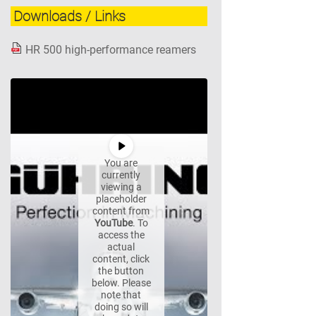
Downloads / Links
HR 500 high-performance reamers
You are
currently
viewing a
placeholder
content from
YouTube
. To
access the
actual
content, click
the button
below. Please
note that
doing so will