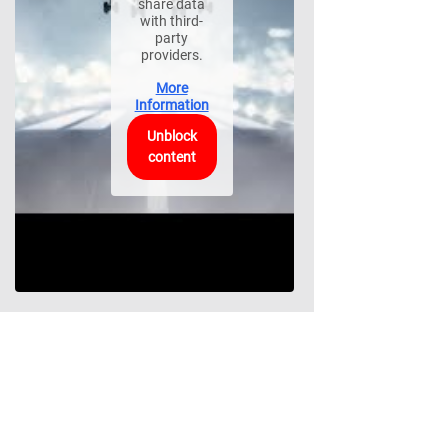
share data
with third-
party
providers.
More
Information
Unblock
content