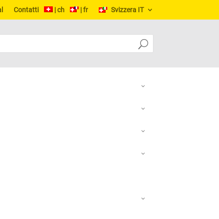
l
Contatti
| ch
| fr
Svizzera IT