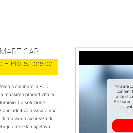
 SMART CAP
so – Protezione da
a fresa a spianare in PCD
You are c
content
la massima produttività ed
actual co
Please not
alluminio. La soluzione
wit
zione additiva assicura una
ni di massima sicurezza di
rigerante e la rispettiva