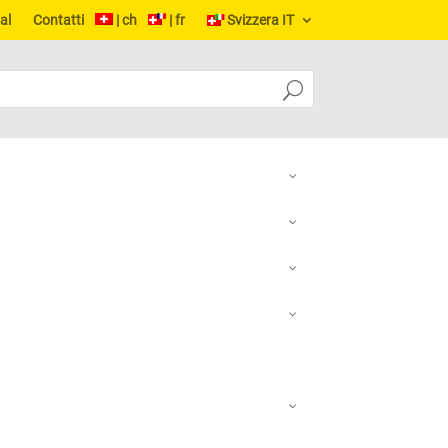
al
Contatti
| ch
| fr
Svizzera IT