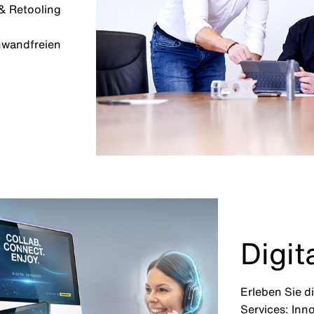
& Retooling
nwandfreien
Digit
Erleben Sie d
Services: Inn