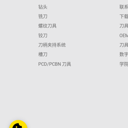
钻头
联
铣刀
下
螺纹刀具
刀
铰刀
OE
刀柄夹持系统
刀
槽刀
数
PCD/PCBN 刀具
学