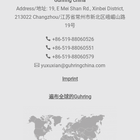
Guhring China
Address/地址: 19, E Mei Shan Rd., Xinbei District,
213022 Changzhou/江苏省常州市新北区峨嵋山路
19号
+86-519-88060526
+86-519-88060551
+86-519-88060579
yuxuxian@guhringchina.com
Imprint
遍布全球的Guhring