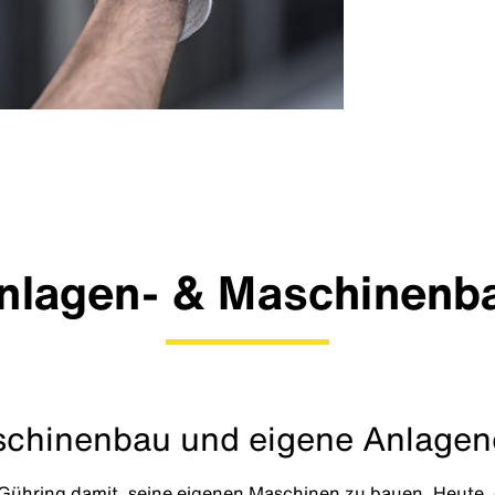
nlagen- & Maschinenb
schinenbau und eigene Anlagen
 Gühring damit, seine eigenen Maschinen zu bauen. Heute, 