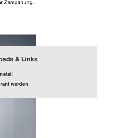
der Zerspanung.
oads & Links
metall
erant werden