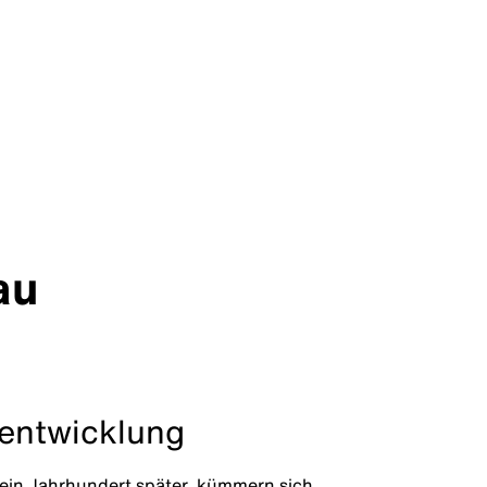
au
entwicklung
ein Jahrhundert später, kümmern sich