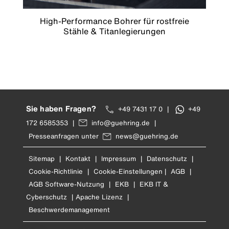
High-Performance Bohrer für rostfreie
Stähle & Titanlegierungen
Sie haben Fragen?
+49 7431 17 0
|
+49
172 6585353
|
info@guehring.de
|
Presseanfragen unter
news@guehring.de
Sitemap
|
Kontakt
|
Impressum
|
Datenschutz
|
Cookie-Richtlinie
|
Cookie-Einstellungen
|
AGB
|
AGB Software-Nutzung
|
EKB
|
EKB IT &
Cyberschutz
|
Apache Lizenz
|
Beschwerdemanagement