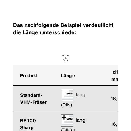
Das nachfolgende Beispiel verdeutlicht
die Längenunterschiede:
d1
Produkt
Länge
mm
lang
Standard-
16,0
VHM-Fräser
(DIN)
lang
RF 100
16,0
Sharp
(DIN) +