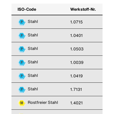
ISO-Code
Werkstoff-Nr.
Ku
Stahl
1.0715
9 
Stahl
1.0401
C 
Stahl
1.0503
C 
Stahl
1.0039
St
Stahl
1.0419
St
Stahl
1.7131
16
Rostfreier Stahl
1.4021
X2