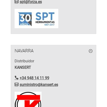
spt@forza.es
NAVARRA
Distribuidor
KANSERT
+34 948 14 11 99
suministro@kansert.es