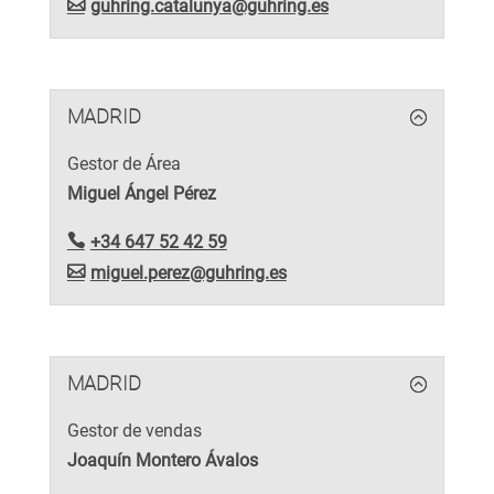
guhring.catalunya@guhring.es
MADRID
Gestor de Área
Miguel Ángel Pérez
+34 647 52 42 59
miguel.perez@guhring.es
MADRID
Gestor de vendas
Joaquín Montero Ávalos