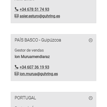
+34 678 51 74 93
asier.esturo@guhring.es
PAÍS BASCO - Guipúzcoa
Gestor de vendas
Ion Muruamendiaraz
+34 607 36 19 93
ion.murua@guhring.es
PORTUGAL