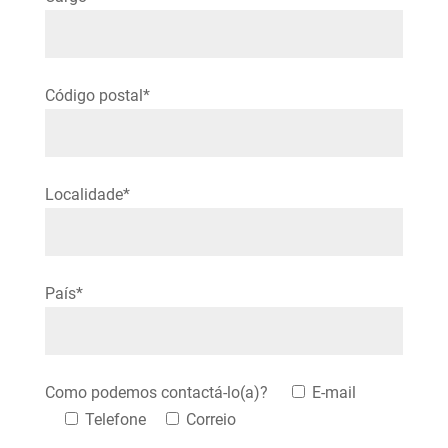
Código postal*
Localidade*
Please leave this field empty.
País*
Como podemos contactá-lo(a)?
E-mail
Telefone
Correio