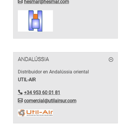
hesmar@hesmar.com
ANDALÚSSIA
Distribuidor en Andalússia oriental
UTIL-AIR
+34 953 60 01 81
comercial@utilairsur.com