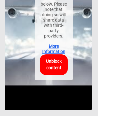
below. Please
note that
doing so will
share data
with third-
party
providers.
More
Information
Unblock
content