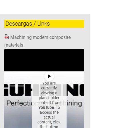
Descargas / Links
Machining modern composite
materials
You are
currently
viewing a
placeholder
content from
YouTube
. To
access the
actual
content, click
the button