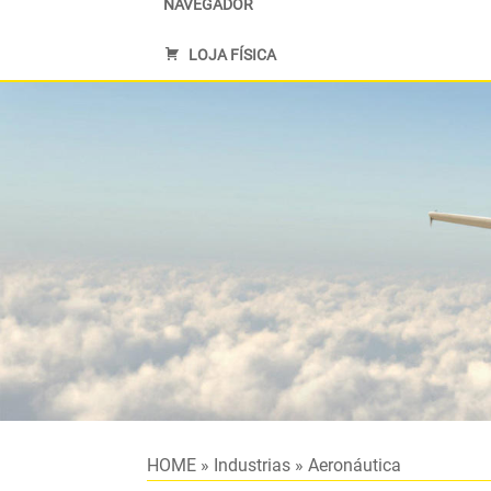
NAVEGADOR
LOJA FÍSICA
HOME
»
Industrias
»
Aeronáutica