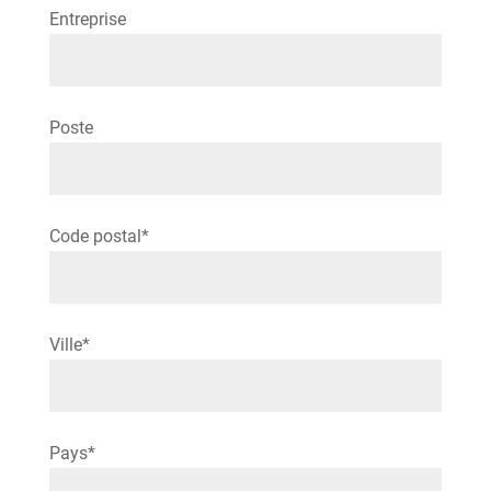
Entreprise
Poste
Code postal*
Ville*
Please leave this field empty.
Pays*