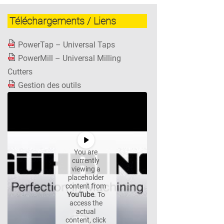
Téléchargements / Liens
PowerTap – Universal Taps
PowerMill – Universal Milling
Cutters
Gestion des outils
You are
currently
viewing a
placeholder
content from
YouTube
. To
access the
actual
content, click