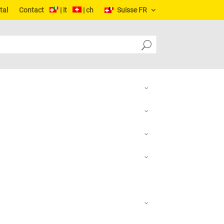
tal
Contact
| it
| ch
Suisse FR