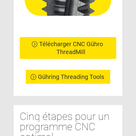
Télécharger CNC Gühro
ThreadMill
Gühring Threading Tools
Cinq étapes pour un
programme CNC