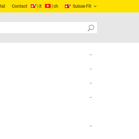
tal
Contact
| it
| ch
Suisse FR