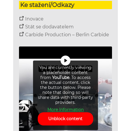
Ke stažení/Odkazy
Inovace
Stát se dodavatelem
Carbide Production – Berlin Carbide
You are currently viewing
a placeholder content
from
YouTube
. To access
the actual content, click
the button below. Please
note that doing so will
share data with third-party
providers.
More Information
Unblock content