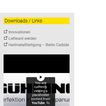
Downloads / Links
Innovationen
Lieferant werden
Hartmetallfertigung – Berlin Carbide
You are
currently
viewing a
placeholder
content from
YouTube
. To