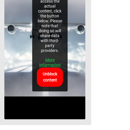
access the
actual
content, click
the button
below. Please
note that
doing so will
share data
with third-
party
providers.
More
Information
Unblock
content