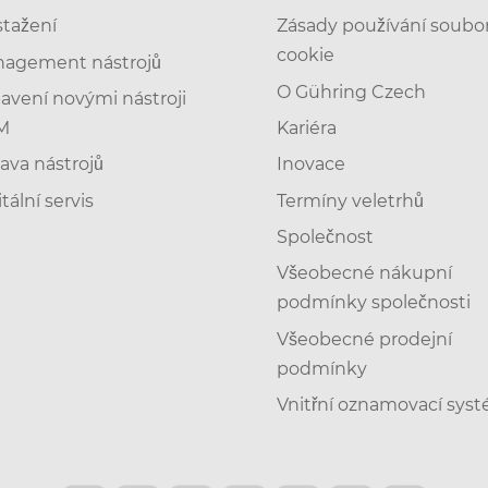
stažení
Zásady používání soubo
cookie
agement nástrojů
O Gühring Czech
avení novými nástroji
M
Kariéra
ava nástrojů
Inovace
tální servis
Termíny veletrhů
Společnost
Všeobecné nákupní
podmínky společnosti
Všeobecné prodejní
podmínky
Vnitřní oznamovací sys