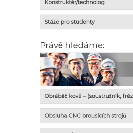
Konstruktér/technolog
Stáže pro studenty
Právě hledáme:
Obráběč kovů – (soustružník, fréza
Obsluha CNC brousících strojů