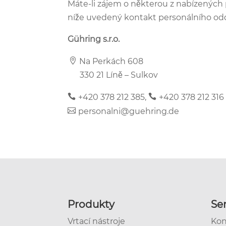
Máte-li zájem o některou z nabízených p
níže uvedený kontakt personálního odd
Gühring s.r.o.
Na Perkách 608
330 21 Líně – Sulkov
+420 378 212 385
,
+420 378 212 316
personalni@guehring.de
Produkty
Ser
Vrtací nástroje
Kon