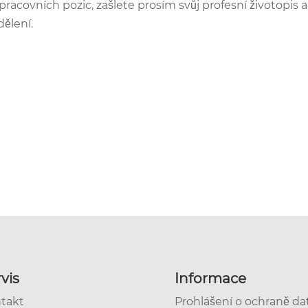
racovních pozic, zašlete prosím svůj profesní životopis a
ělení.
vis
Informace
takt
Prohlášení o ochraně da