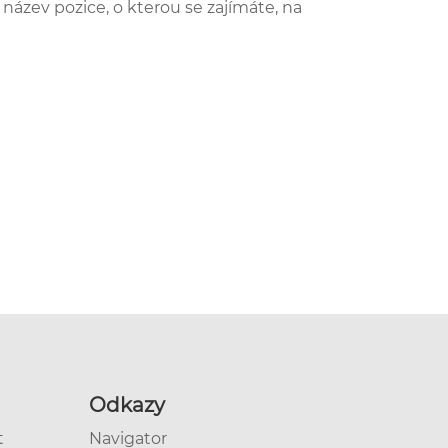
 název pozice, o kterou se zajímáte, na
Odkazy
t
Navigator