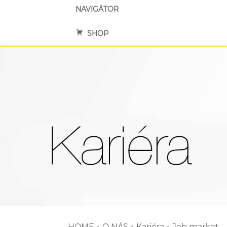
NAVIGÁTOR
SHOP
HOME
»
O NÁS
»
Kariéra
»
Job market