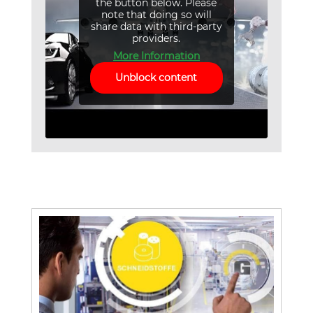
the button below. Please
note that doing so will
share data with third-party
providers.
More Information
Unblock content