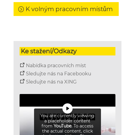
K volným pracovním místům
Ke stažení/Odkazy
Nabídka pracovních míst
Sledujte nás na Facebooku
Sledujte nás na XING
You are currently viewing
a placeholder content
from
YouTube
. To access
the actual content, click