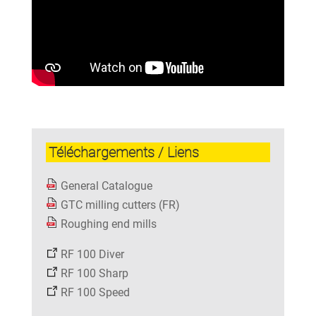
Téléchargements / Liens
General Catalogue
GTC milling cutters (FR)
Roughing end mills
RF 100 Diver
RF 100 Sharp
RF 100 Speed