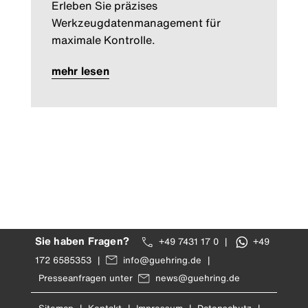
Erleben Sie präzises
Werkzeugdatenmanagement für
maximale Kontrolle.
mehr lesen
Sie haben Fragen?
+49 7431 17 0
|
+49
172 6585353
|
info@guehring.de
|
Presseanfragen unter
news@guehring.de