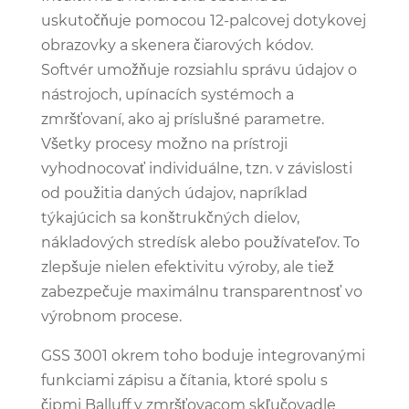
uskutočňuje pomocou 12-palcovej dotykovej
obrazovky a skenera čiarových kódov.
Softvér umožňuje rozsiahlu správu údajov o
nástrojoch, upínacích systémoch a
zmršťovaní, ako aj príslušné parametre.
Všetky procesy možno na prístroji
vyhodnocovať individuálne, tzn. v závislosti
od použitia daných údajov, napríklad
týkajúcich sa konštrukčných dielov,
nákladových stredísk alebo používateľov. To
zlepšuje nielen efektivitu výroby, ale tiež
zabezpečuje maximálnu transparentnosť vo
výrobnom procese.
GSS 3001 okrem toho boduje integrovanými
funkciami zápisu a čítania, ktoré spolu s
čipmi Balluff v zmršťovacom skľučovadle