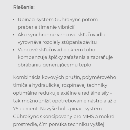
Riešenie:
Upínací systém GühroSync potom
preberie tlmenie vibrácií
Ako synchrónne vencové skľučovadlo
vyrovnáva rozdiely stúpania závitu
Vencové skľučovadlo okrem toho
kompenzuje špičky zaťaženia a zabraňuje
obrábaniu generujúcemu teplo
Kombinácia kovových pružín, polymérového
tlmiča a hydraulickej rozpínavej techniky
optimálne redukuje axiálne a radiálne sily –
tak možno znížiť opotrebovanie nástroja až o
75 percent. Navyše bol upínací systém
GühroSync skoncipovaný pre MMS a mokré
prostredie, čím ponúka techniku vyššej