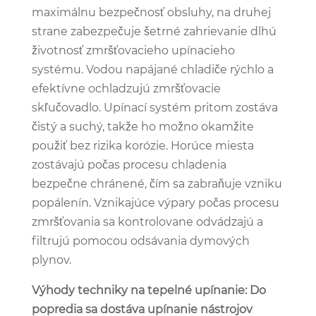
maximálnu bezpečnosť obsluhy, na druhej
strane zabezpečuje šetrné zahrievanie dlhú
životnosť zmršťovacieho upínacieho
systému. Vodou napájané chladiče rýchlo a
efektívne ochladzujú zmršťovacie
skľučovadlo. Upínací systém pritom zostáva
čistý a suchý, takže ho možno okamžite
použiť bez rizika korózie. Horúce miesta
zostávajú počas procesu chladenia
bezpečne chránené, čím sa zabraňuje vzniku
popálenín. Vznikajúce výpary počas procesu
zmršťovania sa kontrolovane odvádzajú a
filtrujú pomocou odsávania dymových
plynov.
Výhody techniky na tepelné upínanie: Do
popredia sa dostáva upínanie nástrojov