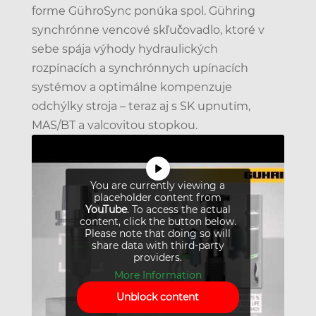
forme GühroSync ponúka spol. Gühring
synchrónne vencové skľučovadlo, ktoré v
sebe spája výhody hydraulických
rozpínacích a synchrónnych upínacích
systémov a optimálne kompenzuje
odchýlky stroja – teraz aj s SK upnutím,
MAS/BT a valcovitou stopkou.
You are currently viewing a
placeholder content from
YouTube
. To access the actual
content, click the button below.
Please note that doing so will
share data with third-party
providers.
More Information
Unblock content