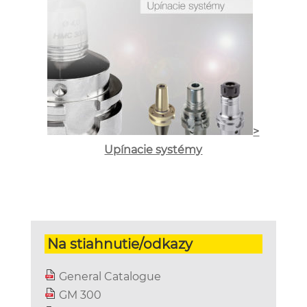
>
Upínacie systémy
Na stiahnutie/odkazy
General Catalogue
GM 300