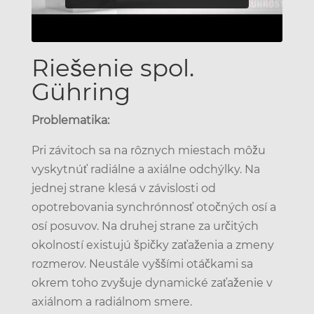
Riešenie spol.
Gühring
Problematika:
Pri závitoch sa na rôznych miestach môžu
vyskytnúť radiálne a axiálne odchýlky. Na
jednej strane klesá v závislosti od
opotrebovania synchrónnosť otočných osí a
osí posuvov. Na druhej strane za určitých
okolností existujú špičky zaťaženia a zmeny
rozmerov. Neustále vyššími otáčkami sa
okrem toho zvyšuje dynamické zaťaženie v
axiálnom a radiálnom smere.