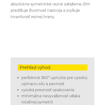
absolútne symetrické rezné zaťaženie, čím
predlžuje životnosť nástroja a zvyšuje
trvanlivosť reznej hrany.
Prehľad výhod
perfektné 360° upnutie pre vysokú
upínaciu silu a pevnosť
vysoká presnosť opakovania
minimálna nevyváženosť vďaka
rotačnej symetrii