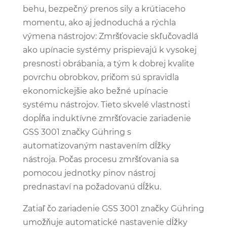
behu, bezpečný prenos sily a krútiaceho
momentu, ako aj jednoduchá a rýchla
výmena nástrojov: Zmršťovacie skľučovadlá
ako upínacie systémy prispievajú k vysokej
presnosti obrábania, a tým k dobrej kvalite
povrchu obrobkov, pričom sú spravidla
ekonomickejšie ako bežné upínacie
systému nástrojov. Tieto skvelé vlastnosti
dopĺňa induktívne zmršťovacie zariadenie
GSS 3001 značky Gühring s
automatizovaným nastavením dĺžky
nástroja. Počas procesu zmršťovania sa
pomocou jednotky pinov nástroj
prednastaví na požadovanú dĺžku.
Zatiaľ čo zariadenie GSS 3001 značky Gühring
umožňuje automatické nastavenie dĺžky