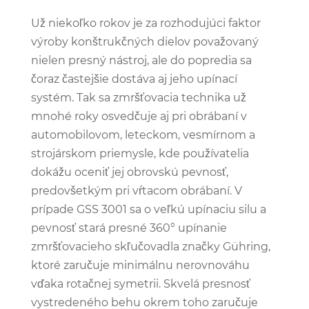
Už niekoľko rokov je za rozhodujúci faktor
výroby konštrukčných dielov považovaný
nielen presný nástroj, ale do popredia sa
čoraz častejšie dostáva aj jeho upínací
systém. Tak sa zmršťovacia technika už
mnohé roky osvedčuje aj pri obrábaní v
automobilovom, leteckom, vesmírnom a
strojárskom priemysle, kde používatelia
dokážu oceniť jej obrovskú pevnosť,
predovšetkým pri vŕtacom obrábaní. V
prípade GSS 3001 sa o veľkú upínaciu silu a
pevnosť stará presné 360° upínanie
zmršťovacieho skľučovadla značky Gühring,
ktoré zaručuje minimálnu nerovnováhu
vďaka rotačnej symetrii. Skvelá presnosť
vystredeného behu okrem toho zaručuje