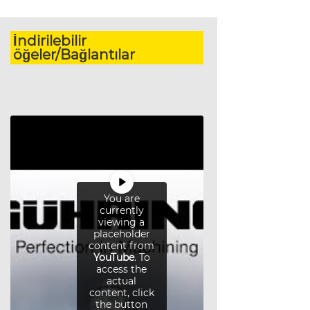
İndirilebilir
öğeler/Bağlantılar
You are
currently
viewing a
placeholder
content from
YouTube
. To
access the
actual
content, click
the button