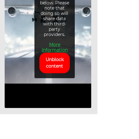
below. Please
note that
doing so will
share data
with third-
party
providers.
More
Information
Unblock
content