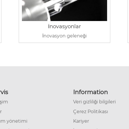
İnovasyonlar
İnovasyon geleneği
vis
Information
işim
Veri gizliliği bilgileri
r
Çerez Politikası
ım yönetimi
Kariyer