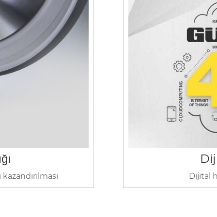
ığı
Dij
ri kazandırılması
Dijital