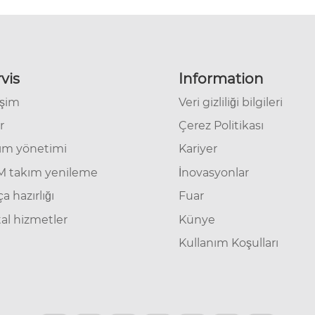
vis
Information
işim
Veri gizliliği bilgileri
r
Çerez Politikası
ım yönetimi
Kariyer
 takım yenileme
İnovasyonlar
a hazırlığı
Fuar
tal hizmetler
Künye
Kullanım Koşulları