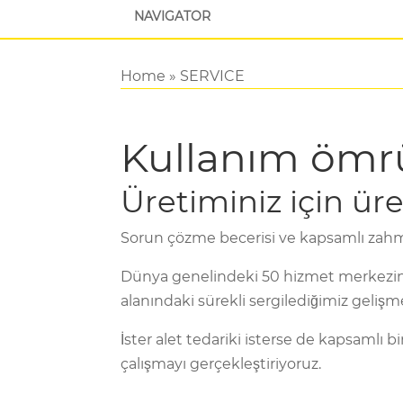
NAVIGATOR
Home
»
SERVICE
Kullanım ömr
Üretiminiz için üret
Sorun çözme becerisi ve kapsamlı zahme
Dünya genelindeki 50 hizmet merkezind
alanındaki sürekli sergilediğimiz gelişme
İster alet tedariki isterse de kapsamlı b
çalışmayı gerçekleştiriyoruz.