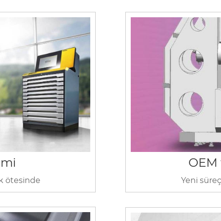
imi
OEM 
k ötesinde
Yeni süreç