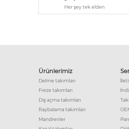
Her şey tek elden
Ürünlerimiz
Ser
Delme takımları
İlet
Freze takımları
İndi
Diş açma takımları
Tak
Raybalama takımları
OEM
Mandrenler
Parç
Kanal takımları
Diji