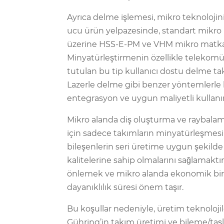
Ayrıca delme işlemesi, mikro teknoloji
ucu ürün yelpazesinde, standart mikro m
üzerine HSS-E-PM ve VHM mikro matkap 
Minyatürleştirmenin özellikle telekom
tutulan bu tip kullanıcı dostu delme tak
Lazerle delme gibi benzer yöntemlerle k
entegrasyon ve uygun maliyetli kullanım 
Mikro alanda diş oluşturma ve raybalam
için sadece takımların minyatürleşmesi 
bileşenlerin seri üretime uygun şekild
kalitelerine sahip olmalarını sağlamaktı
önlemek ve mikro alanda ekonomik bir 
dayanıklılık süresi önem taşır.
Bu koşullar nedeniyle, üretim teknolojil
Gühring’in takım üretimi ve bileme/taşl