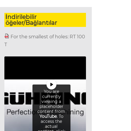
İndirilebilir
öğeler/Bağlantılar
For the smallest of holes: RT 100
T
You are
currently
viewing a
placeholder
content from
YouTube
. To
access the
actual