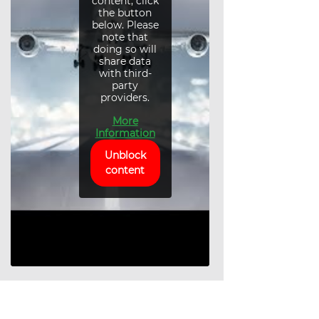
content, click
the button
below. Please
note that
doing so will
share data
with third-
party
providers.
More
Information
Unblock
content