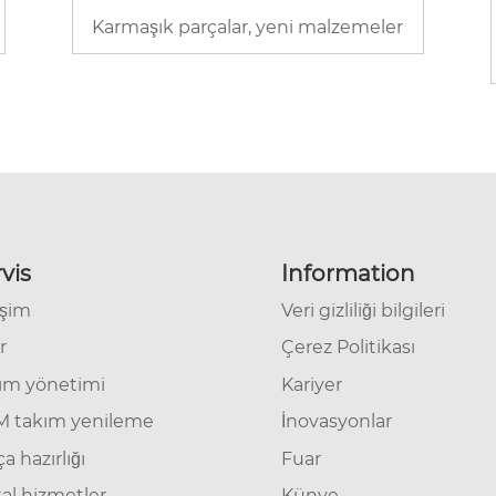
Karmaşık parçalar, yeni malzemeler
vis
Information
işim
Veri gizliliği bilgileri
r
Çerez Politikası
ım yönetimi
Kariyer
 takım yenileme
İnovasyonlar
a hazırlığı
Fuar
tal hizmetler
Künye