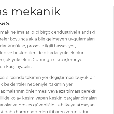
as mekanik
sas.
e makine imalatı gibi birçok endüstriyel alandaki
süreler boyunca akla bile gelmeyen uygulamaları
dar küçükse, prosesle ilgili hassasiyet,
talep ve beklentileri de o kadar yüksek olur.
iler çok yüksektir. Gühring, mikro işlemeye
i karşılayabilir.
si sırasında takımın yer değiştirmesi büyük bir
k beklentiler nedeniyle, takımın yer
sapmalarının önlenmesi veya azaltılması gerekir.
llikle kolay kesim yapan keskin parçalar olmaları
eranslar ve proses güvenliğini tehlikeye atmayan
mesi, daha hammaddeden itibaren zorunludur.