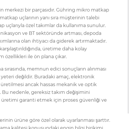
nin merkezi bir parçasıdır. Gühring mikro matkap
atkap uçlarının yanı sıra müşterinin talebi
uçlarıyla özel takımlar da kullanıma sunulur.
ünikasyon ve BT sektöründe artması, depoda
ımlarına olan ihtiyacı da giderek artırmaktadır.
arşılaştırıldığında, üretime daha kolay
özellikleri ile ön plana çıkar.
a sırasında, memnun edici sonuçların alınması
yeteri değildir. Buradaki amaç, elektronik
e üretilmesi ancak hassas mekanik ve optik
r. Bu nedenle, gereksiz takım değişimini
üretimi garanti etmek için proses güvenliği ve
erinin ürüne göre özel olarak uyarlanması şarttır.
ama kalitesi konusundaki engin bilgi birikimi,