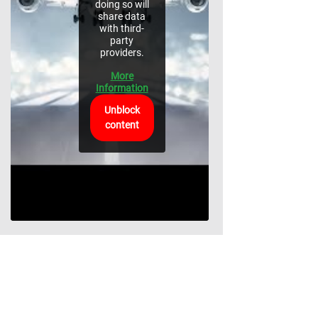
doing so will
share data
with third-
party
providers.
More
Information
Unblock
content