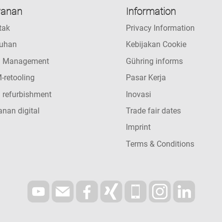
yanan
Information
tak
Privacy Information
uhan
Kebijakan Cookie
l Management
Gühring informs
-retooling
Pasar Kerja
 refurbishment
Inovasi
nan digital
Trade fair dates
Imprint
Terms & Conditions