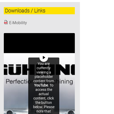
Downloads / Links
E-Mobility
You are
currently
viewing a
placeholder
content from
YouTube
. To
access the
actual
content, click
the button
below. Please
note that