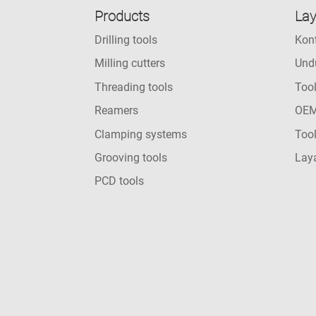
Products
La
Drilling tools
Kon
Milling cutters
Und
Threading tools
Too
Reamers
OEM
Clamping systems
Tool
Grooving tools
Laya
PCD tools