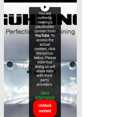
You are
currently
viewing a
placeholder
content from
YouTube
. To
access the
actual
content, click
the button
below. Please
note that
doing so will
share data
with third-
party
providers.
More
Information
Unblock
content