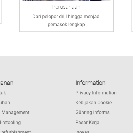
Perusahaan
Dari pelopor drill hingga menjadi
pemasok lengkap
yanan
Information
tak
Privacy Information
uhan
Kebijakan Cookie
l Management
Gühring informs
-retooling
Pasar Kerja
 refurbishment
Inovasi