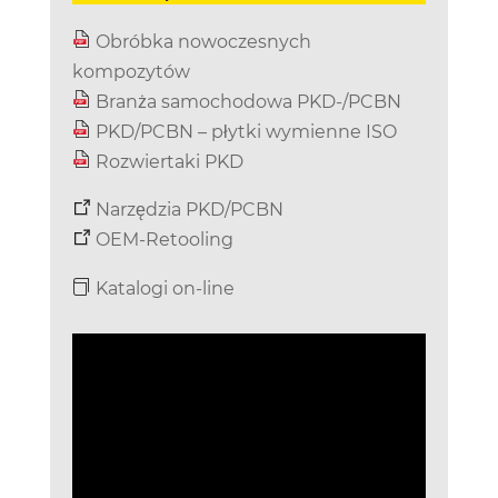
Obróbka nowoczesnych
kompozytów
Branża samochodowa PKD-/PCBN
PKD/PCBN – płytki wymienne ISO
Rozwiertaki PKD
Narzędzia PKD/PCBN
OEM-Retooling
Katalogi on-line