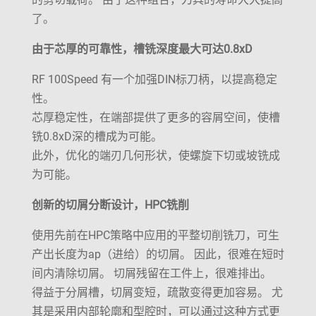
了。
由于芯厚的可靠性，槽铣深度最大可达0.8xD
RF 100Speed 有一个加强DIN标刀柄，以提高稳定
性。
芯厚稳定性，在端部提供了更多的容屑空间，使槽
铣0.8xD深的槽成为可能。
此外，优化的端刃几何形状，使螺旋下切或坡铣成
为可能。
创新的切屑分断设计，HPC铣削
使用先前在HPC策略中应用的平整切削铣刀，可生
产出长度为ap（进给）的切屑。 因此，很难在短时
间内清除切屑。 切屑残留在工件上，很难排出。
得益于分屑槽，切屑变短，疏散变得更加容易。 尤
其是采用内部轮廓和型腔时，可以通过这种方式更