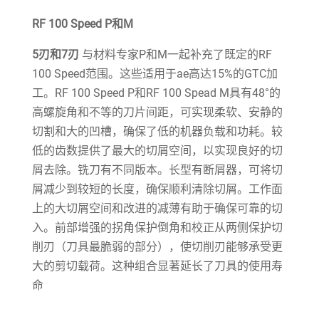
RF 100 Speed P和M
5刃和7刃
与材料专家P和M一起补充了既定的RF
100 Speed范围。这些适用于ae高达15%的GTC加
工。RF 100 Speed P和RF 100 Spead M具有48°的
高螺旋角和不等的刀片间距，可实现柔软、安静的
切割和大的凹槽，确保了低的机器负载和功耗。较
低的齿数提供了最大的切屑空间，以实现良好的切
屑去除。铣刀有不同版本。长型有断屑器，可将切
屑减少到较短的长度，确保顺利清除切屑。工作面
上的大切屑空间和改进的减薄有助于确保可靠的切
入。前部增强的拐角保护倒角和校正从两侧保护切
削刃（刀具最脆弱的部分），使切削刃能够承受更
大的剪切载荷。这种组合显著延长了刀具的使用寿
命