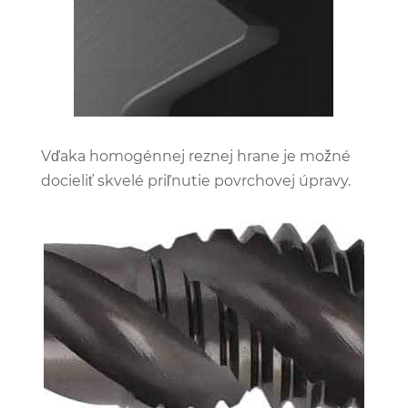
Vďaka homogénnej reznej hrane je možné
docieliť skvelé priľnutie povrchovej úpravy.