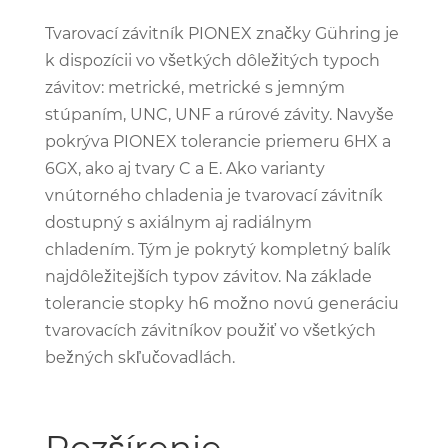
Tvarovací závitník PIONEX značky Gühring je
k dispozícii vo všetkých dôležitých typoch
závitov: metrické, metrické s jemným
stúpaním, UNC, UNF a rúrové závity. Navyše
pokrýva PIONEX tolerancie priemeru 6HX a
6GX, ako aj tvary C a E. Ako varianty
vnútorného chladenia je tvarovací závitník
dostupný s axiálnym aj radiálnym
chladením. Tým je pokrytý kompletný balík
najdôležitejších typov závitov. Na základe
tolerancie stopky h6 možno novú generáciu
tvarovacích závitníkov použiť vo všetkých
bežných skľučovadlách.
Rozšírenie