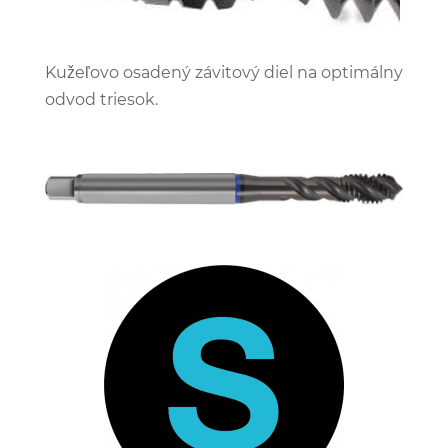
Kužeľovo osadený závitový diel na optimálny
odvod triesok.