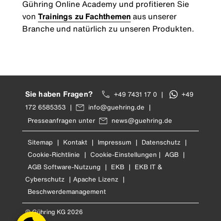
Gühring Online Academy und profitieren Sie
von
Trainings zu Fachthemen
aus unserer
Branche und natürlich zu unseren Produkten.
Sie haben Fragen?
+49 7431 17 0
|
+49
172 6585353
|
info@guehring.de
|
Presseanfragen unter
news@guehring.de
Sitemap
|
Kontakt
|
Impressum
|
Datenschutz
|
Cookie-Richtlinie
|
Cookie-Einstellungen
|
AGB
|
AGB Software-Nutzung
|
EKB
|
EKB IT &
Cyberschutz
|
Apache Lizenz
|
Beschwerdemanagement
© Gühring KG 2026