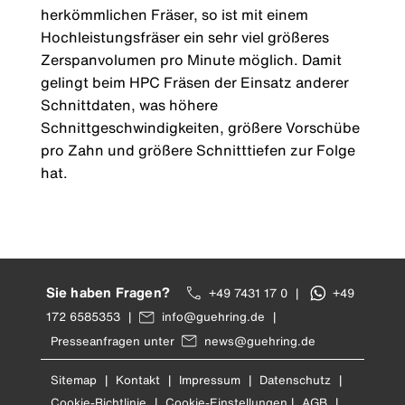
herkömmlichen Fräser, so ist mit einem
Hochleistungsfräser ein sehr viel größeres
Zerspanvolumen pro Minute möglich. Damit
gelingt beim HPC Fräsen der Einsatz anderer
Schnittdaten, was höhere
Schnittgeschwindigkeiten, größere Vorschübe
pro Zahn und größere Schnitttiefen zur Folge
hat.
Sie haben Fragen?
+49 7431 17 0
|
+49
172 6585353
|
info@guehring.de
|
Presseanfragen unter
news@guehring.de
Sitemap
|
Kontakt
|
Impressum
|
Datenschutz
|
Cookie-Richtlinie
|
Cookie-Einstellungen
|
AGB
|